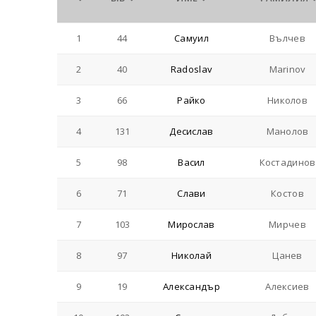
1
44
Самуил
Вълчев
2
40
Radoslav
Marinov
3
66
Райко
Николов
4
131
Десислав
Манолов
5
98
Васил
Костадинов
6
71
Слави
Костов
7
103
Мирослав
Мирчев
8
97
Николай
Цанев
9
19
Александър
Алексиев