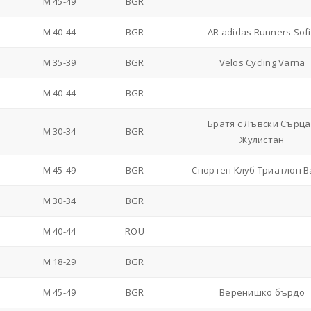
M 45-49
BGR
M 40-44
BGR
AR adidas Runners Sof
M 35-39
BGR
Velos Cycling Varna
M 40-44
BGR
Братя с Лъвски Сърца
M 30-34
BGR
Жулистан
M 45-49
BGR
Спортен Клуб Триатлон 
M 30-34
BGR
M 40-44
ROU
M 18-29
BGR
M 45-49
BGR
Веренишко бърдо