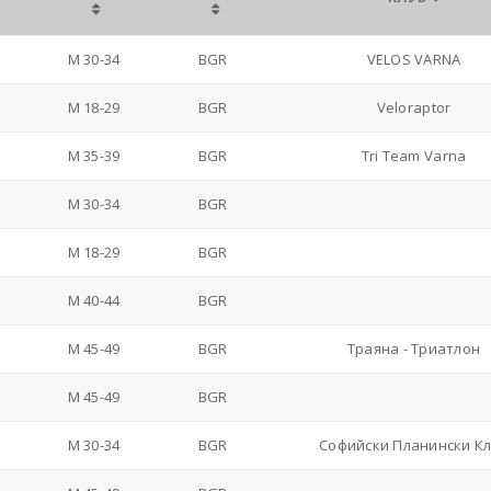
M 30-34
BGR
VELOS VARNA
M 18-29
BGR
Veloraptor
M 35-39
BGR
Tri Team Varna
M 30-34
BGR
M 18-29
BGR
M 40-44
BGR
M 45-49
BGR
Траяна - Триатлон
M 45-49
BGR
M 30-34
BGR
Софийски Планински К