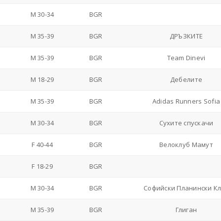
M 30-34
BGR
M 35-39
BGR
ДРЪЗКИТЕ
M 35-39
BGR
Team Dinevi
M 18-29
BGR
Дебелите
M 35-39
BGR
Adidas Runners Sofia
M 30-34
BGR
Сухите спускачи
F 40-44
BGR
Велоклуб Мамут
F 18-29
BGR
M 30-34
BGR
Софийски Планински К
M 35-39
BGR
Глиган