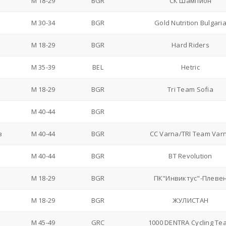
M 18-29
BGR
СК Шампион
M 30-34
BGR
Gold Nutrition Bulgari
M 18-29
BGR
Hard Riders
M 35-39
BEL
Hetric
M 18-29
BGR
Tri Team Sofia
M 40-44
BGR
в
M 40-44
BGR
CC Varna/TRI Team Var
M 40-44
BGR
BT Revolution
M 18-29
BGR
ПК"Инвиктус"-Плеве
M 18-29
BGR
ЖУЛИСТАН
M 45-49
GRC
1000 DENTRA Cycling Te