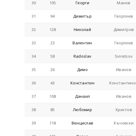
30
105
Георги
Манов
31
94
Димитър
Георгиев
32
128
Николай
Димитров
33
23
Валентин
Георгиев
34
58
Radoslav
Sviretsov
35
26
Димо
Иванов
36
43
Константин
Константино
37
108
Данаил
Иванов
38
85
Любомир
Христов
39
118
Венцислав
Къчовски