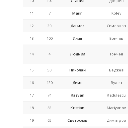
10
102
Станил
Добрев
11
7
Marin
Kolev
12
30
Даниел
Симеонов
13
100
Илия
Бончев
14
4
Людмил
Тончев
15
50
Николай
Беджев
16
130
Димо
Вулев
17
74
Razvan
Radulescu
18
83
Kristian
Mariyanov
19
65
Светослав
Димитров