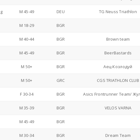
ig
M 45-49
DEU
TG Neuss Triathlon
M 18-29
BGR
M 40-44
BGR
Brown team
M 45-49
BGR
BeerBastards
M 50+
BGR
Аец-Козлодуй
M 50+
GRC
CGS TRIATHLON CLUB
F 30-34
BGR
Asics Frontrunner Team/ Жу
M 35-39
BGR
VELOS VARNA
M 45-49
BGR
M 30-34
BGR
Dream Team