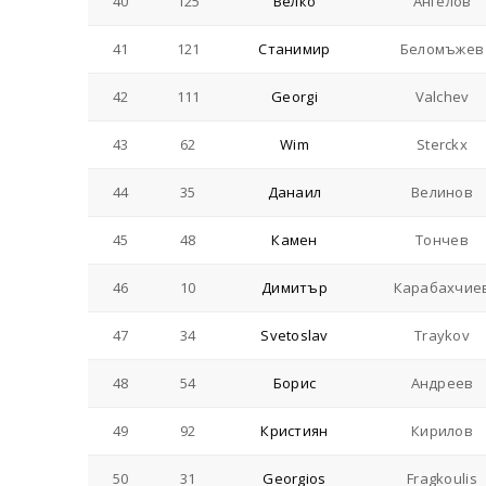
40
125
Велко
Ангелов
41
121
Станимир
Беломъжев
42
111
Georgi
Valchev
43
62
Wim
Sterckx
44
35
Данаил
Велинов
45
48
Камен
Тончев
46
10
Димитър
Карабахчие
47
34
Svetoslav
Traykov
48
54
Борис
Андреев
49
92
Кристиян
Кирилов
50
31
Georgios
Fragkoulis