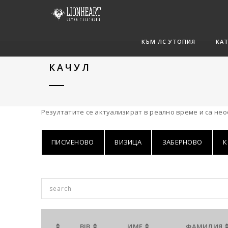
КЪМ ЛС УТОПИЯ
КА
КАЧУЛ
Резултатите се актуализират в реално време и са не
ПИСМЕНОВО
ВИЗИЦА
ЗАБЕРНОВО
К
BIB
ИМЕ
ФАМИЛИЯ