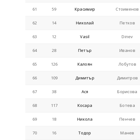
61
59
Красимир
Стоименов
62
14
Николай
Петков
63
12
Vasil
Dinev
64
28
Петър
Иванов
65
126
Калоян
Лобутов
66
109
Димитър
Димитров
67
38
Ася
Борисова
68
117
Косара
Ботева
69
18
Никола
Пенчев
70
16
Тодор
Манев