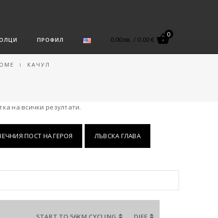
0
0.00
лв.
/
0.00 €
ОЛЦИ
ПРОФИЛ
OME
КАЧУЛ
ка на всички резултати.
ВЕЧНИЯ ПОСТ НА ГЕРОЯ
ЛЪВСКА ГЛАВА
START TO 56KM CYCLING
DIFF