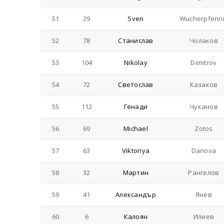
51
29
Sven
Wucherpfenn
52
78
Станислав
Чолаков
53
104
Nikolay
Dimitrov
54
72
Светослав
Казаков
55
112
Генади
Чуканов
56
69
Michael
Zotos
57
63
Viktoriya
Danova
58
32
Мартин
Рангелов
59
41
Александър
Янев
60
6
Калоян
Илиев