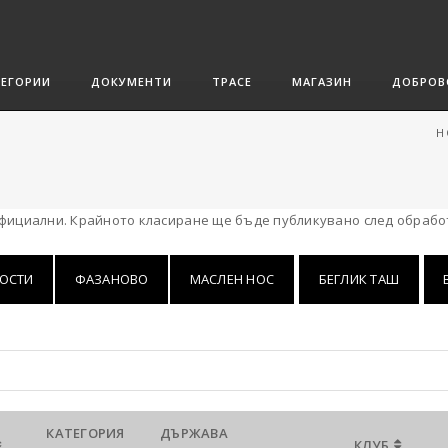
ТЕГОРИИ
ДОКУМЕНТИ
ТРАСЕ
МАГАЗИН
ДОБРОВ
H
официални. Крайното класиране ще бъде публикувано след обработ
ОСТИ
ФАЗАНОВО
МАСЛЕН НОС
БЕГЛИК ТАШ
КАТЕГОРИЯ
ДЪРЖАВА
КЛУБ