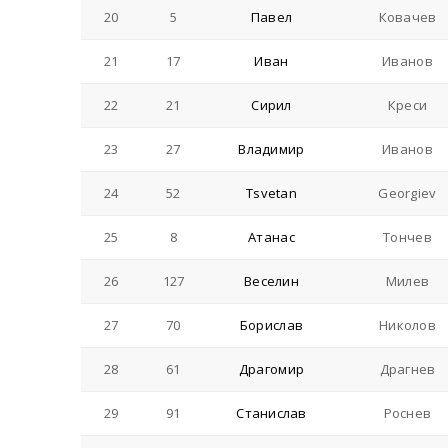
20
5
Павел
Ковачев
21
17
Иван
Иванов
22
21
Сирил
Креси
23
27
Владимир
Иванов
24
52
Tsvetan
Georgiev
25
8
Атанас
Тончев
26
127
Веселин
Милев
27
70
Борислав
Николов
28
61
Драгомир
Драгнев
29
91
Станислав
Роснев