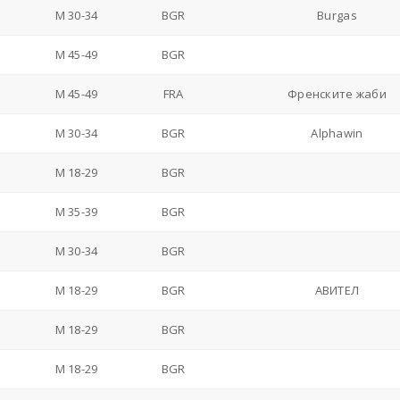
M 30-34
BGR
Burgas
M 45-49
BGR
M 45-49
FRA
Френските жаби
M 30-34
BGR
Alphawin
M 18-29
BGR
M 35-39
BGR
M 30-34
BGR
M 18-29
BGR
АВИТЕЛ
M 18-29
BGR
M 18-29
BGR