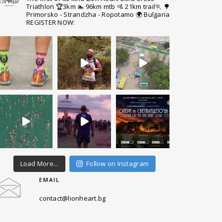
Triathlon
🏆3km 🏊 96km mtb 🚵 21km trail🏃
🌳
Primorsko - Strandzha - Ropotamo
🌍 Bulgaria
REGISTER NOW:
Load More...
Follow on Instagram
EMAIL
contact@lionheart.bg