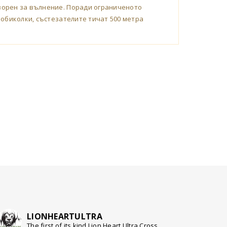
творен за вълнение. Поради ограниченото
 обиколки, състезателите тичат 500 метра
LIONHEARTULTRA
The first of its kind Lion Heart Ultra Cross