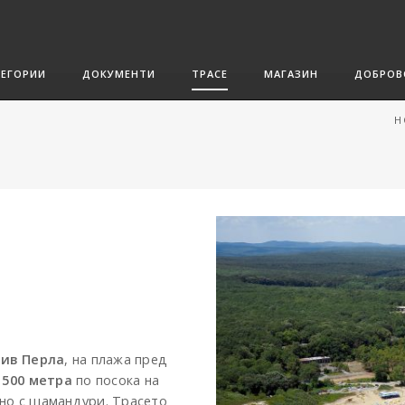
ТЕГОРИИ
ДОКУМЕНТИ
ТРАСЕ
МАГАЗИН
ДОБРОВ
H
лив Перла
, на плажа пред
1500 метра
по посока на
ано с шамандури. Трасето