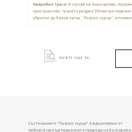
Аварийно трасе:
В случай на лошо време, плува
пространство, трасето редува 300 метра плуване
обратно до базов лагер ``Лъвско сърце`` и поема
ВИЖТЕ ОЩЕ ЗА:
Състезанието “Лъвско сърце” е вдъхновено от
любовта ни към приказната природа на България и