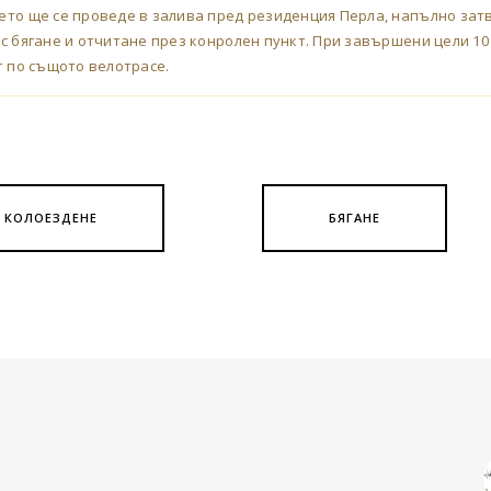
нето ще се проведе в залива пред резиденция Перла, напълно за
 с бягане и отчитане през конролен пункт. При завършени цели 10
т по същото велотрасе.
КОЛОЕЗДЕНЕ
БЯГАНЕ