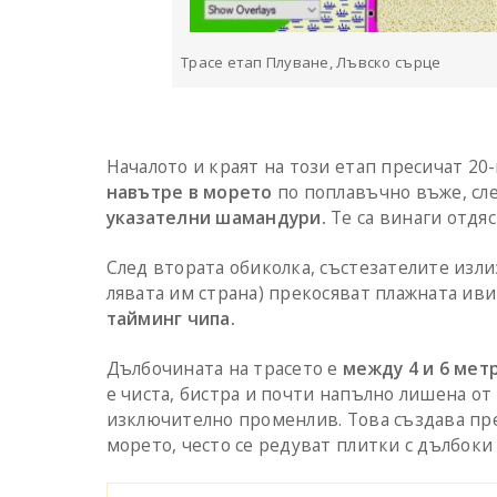
Трасе етап Плуване, Лъвско сърце
Началото и краят на този етап пресичат 20
навътре в морето
по поплавъчно въже, сл
указателни шамандури.
Те са винаги отдяс
След втората обиколка, състезателите изли
лявата им страна) прекосяват плажната иви
тайминг чипа.
Дълбочината на трасето е
между 4 и 6 мет
е чиста, бистра и почти напълно лишена от
изключително променлив. Това създава пред
морето, често се редуват плитки с дълбоки