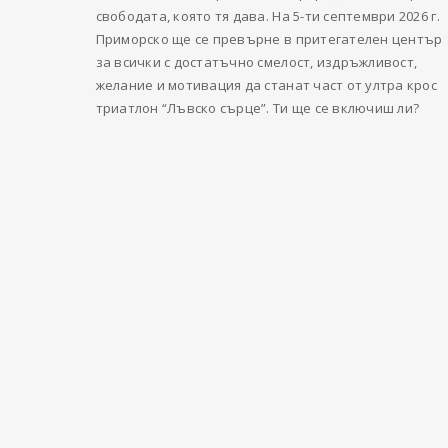
свободата, която тя дава. На 5-ти септември 2026 г.
Приморско ще се превърне в притегателен център
за всички с достатъчно смелост, издръжливост,
желание и мотивация да станат част от ултра крос
триатлон “Лъвско сърце”. Ти ще се включиш ли?