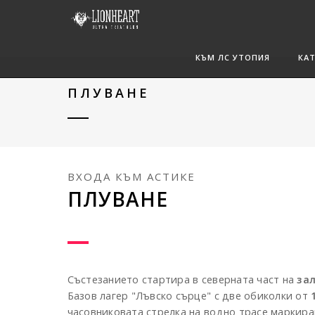
КЪМ ЛС УТОПИЯ
КА
ПЛУВАНЕ
ВХОДА КЪМ АСТИКЕ
ПЛУВАНЕ
Състезанието стартира в северната част на
за
Базов лагер "Лъвско сърце" с две обиколки от
часовниковата стрелка на водно трасе маркир