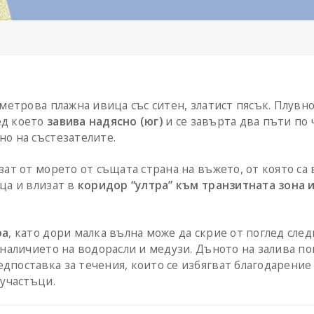
-метрова плажна ивица със ситен, златист пясък. Плувн
ед което
завива надясно (юг)
и се завърта два пъти по 
но на състезателите.
зат от морето от същата страна на въжето, от която са
ца и влизат в
коридор “ултра” към транзитната зона 
ра
, като дори малка вълна може да скрие от поглед сл
 наличието на водорасли и медузи. Дъното на залива п
поставка за течения, които се избягват благодарение 
 участъци.