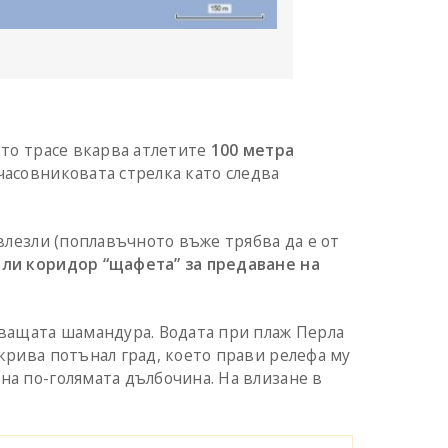
ото трасе вкарва атлетите
100 метра
часовниковата стрелка като следва
 влезли (поплавъчното въже трябва да е от
или коридор “щафета” за предаване на
едващата шамандура. Водата при плаж Перла
окрива потънал град, което прави релефа му
на по-голямата дълбочина. На влизане в