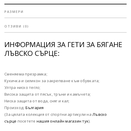
РАЗМЕРИ
ОТЗИВИ (0)
ИНФОРМАЦИЯ ЗА ГЕТИ ЗА БЯГАНЕ
ЛЪВСКО СЪРЦЕ:
Сменяема презрамка;
Кукичка и силикон за закрепване към обувката;
Ултра ниско тегло;
Висока защита от пясък, тръни и камъчета;
Ниска защита от вода, сняг и кал;
Произход:
България
(За цялата колекция от спортни артикули на
Лъвско
сърце
посетете
нашия онлайн магазин тук
).