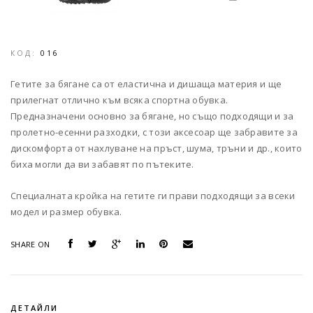
КОД:
016
Гетите за бягане са от еластична и дишаща материя и ще
прилегнат отлично към всяка спортна обувка.
Предназначени основно за бягане, но също подходящи и за
пролетно-есенни разходки, с този аксесоар ще забравите за
дискомфорта от нахлуване на пръст, шума, тръни и др., които
биха могли да ви забавят по пътеките.
Специалната кройка на гетите ги прави подходящи за всеки
модел и размер обувка.
SHARE ON
ДЕТАЙЛИ