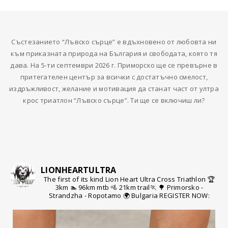
Състезанието “Лъвско сърце” е вдъхновено от любовта ни
към приказната природа на България и свободата, която тя
дава. На 5-ти септември 2026 г. Приморско ще се превърне в
притегателен център за всички с достатъчно смелост,
издръжливост, желание и мотивация да станат част от ултра
крос триатлон “Лъвско сърце”. Ти ще се включиш ли?
LIONHEARTULTRA
The first of its kind Lion Heart Ultra Cross Triathlon
🏆
3km 🏊 96km mtb 🚵 21km trail🏃
🌳 Primorsko -
Strandzha - Ropotamo
🌍 Bulgaria
REGISTER NOW: