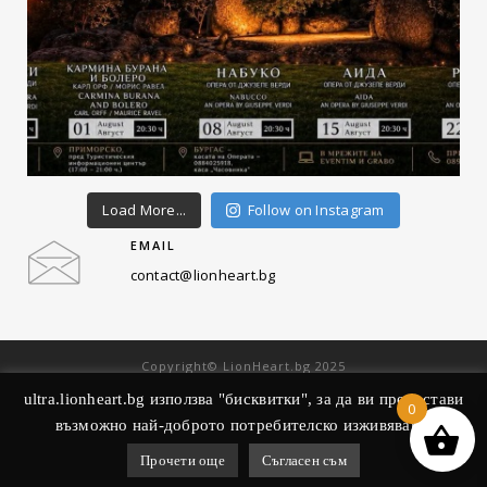
Load More...
Follow on Instagram
EMAIL
contact@lionheart.bg
Copyright© LionHeart.bg 2025
Общи условия
ultra.lionheart.bg използва "биcквитки", за да ви пpедоcтави
0
Политика за употреба на бисквитки
възможно най-добpото потребителско изживяване.
Декларация за поверителност
Прочети още
Съгласен съм